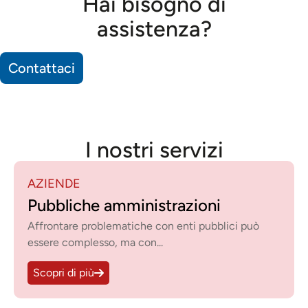
Hai bisogno di
assistenza?
Contattaci
I nostri servizi
AZIENDE
Banche, assicurazioni e società
finanziarie
Prestiamo un’assistenza mirata per le aziende
riguardo a contratti bancari...
Scopri di più